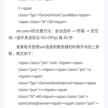
3 <span
class="typ">ServerAliveCountMax</span>
<span class="lit">20</span>
securecrt的设置方法：会话选项 –> 终端 –> 反空
闲–>选中发送协议 NO-OP(p) 每 60 秒
或者每次使用ssh连接到服务器的时候手动加上参
数，格式如下：
<span class="pln">ssh </span><span
class="pun">-</span><span class="pln">o
</span><span
class="typ">ServerAliveInterval</span><span
class="pun">=</span><span
class="lit">60</span><span class="pln">
username@server</span><span class="pun">-